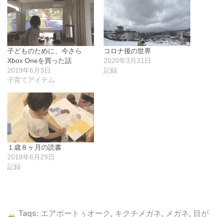
子どものために、今さら
コロナ後の世界
Xbox Oneを買った話
2020年3月31日
2019年6月3日
記録
子育てアイテム
１歳８ヶ月の読書
2018年6月29日
記録
Tags:
エアポートぅオーク
,
キクチメガネ
,
メガネ
,
目が