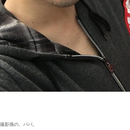
撮影係の、パパ。