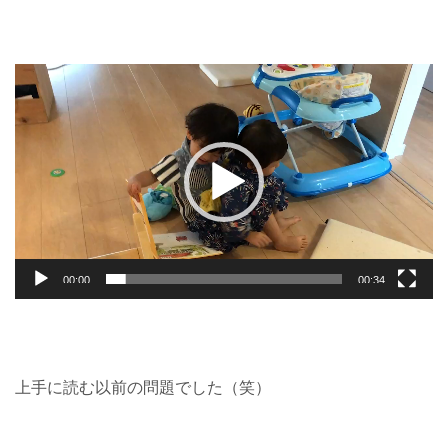
動
画
プ
レ
ー
00:00
00:34
ヤ
ー
上手に読む以前の問題でした（笑）