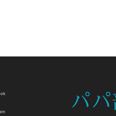
ook
ram